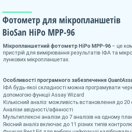
Фотометр для мікропланшетів
BioSan HiPo MPP-96
Мікропланшетний фотометр HiPo MPP-96
– це ко
пристрій для вимірювання результатів ІФА та мікро
лункових мікропланшетах.
Особливості програмного забезпечення
QuantAssa
ІФА будь-якої складності можна програмувати чер
допомогою функції Assay Wizard
Кількісний аналіз: можливість встановлення до 20
Аналізи авідності/афінності
Мультиплексні аналізи до 7 аналізів на одному пла
Якісний аналіз включає до 11 різних типів контрол
Функція Best Fit для вибору найкращої калібрувальн