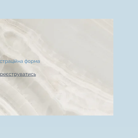
страційна форма
ареєструватись