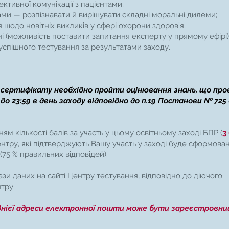
ктивної комунікації з пацієнтами;
ми — розпізнавати й вирішувати складні моральні дилеми;
щодо новітніх викликів у сфері охорони здоров’я;
і (можливість поставити запитання експерту у прямому ефірі)
успішного тестування за результатами заходу.
сертифікату необхідно пройти оцінювання знань, що пр
 до 23:59 в день заходу відповідно до п.19 Постанови № 725 
ням кількості балів за участь у цьому освітньому заході БПР (
3
центру, які підтверджують Вашу участь у заході буде сформова
75 % правильних відповідей).
ази даних на сайті Центру тестування, відповідно до діючого
тру.
днієї адреси електронної пошти може бути зареєстровни