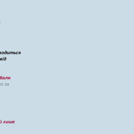
;
оводиться
від
 бали
но за
й лише