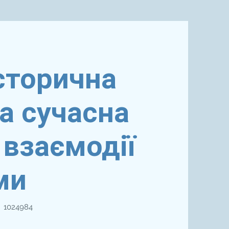
історична
а сучасна
взаємодії
ми
№ 1024984