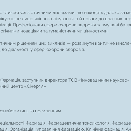
е стикається з етичними дилемами, що виходять далеко за м
чікують не лише якісного лікування, а й поваги до власних пе
нікації. Професіонали сфери охорони здоров’я ж змушені бал
огічними новаціями та гуманістичними цінностями.
тичним рішенням цих викликів — розвинути критичне мислен
до діяльності у сфері охорони здоров’я.
ті Фармація, заступник директора ТОВ «Інноваційний науково-
ний центр «Сінергія»
ознайомитись за посиланням
еціальності: Фармація, Фармацевтична токсикологія, Фармац
ія, Організація і управління фармацією, Клінічна фармація, А