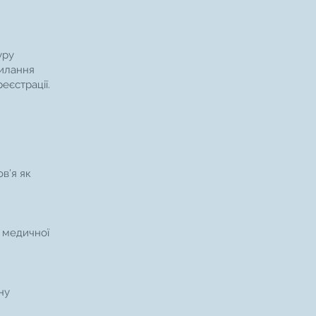
уру
силання
еєстрації.
в’я як
і медичної
ну