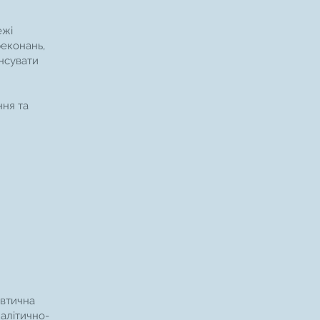
ежі
реконань,
ансувати
ня та
евтична
налітично-