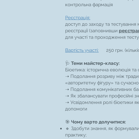
контрольна фармація
Реєстрація:
доступ до заходу та тестування
реєстрації (заповнивши
реєстра
для участі та проходження тесту
Вартість участі:
250 грн. (кількі
🩺
Теми майстер-класу:
Біоетика: історична еволюція та 
➝ Подолання розриву між тради
«авторитетну фігуру» та сучасн
➝ Подолання комунікативних бар
➝ Як збалансувати професійні зн
➝ Усвідомлення ролі біоетики як
допомоги
🎯
Чому варто долучитися:
🔹 Здобути знання, як формувал
практику;