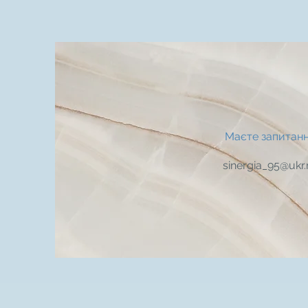
Маєте запитан
sinergia_95@ukr.