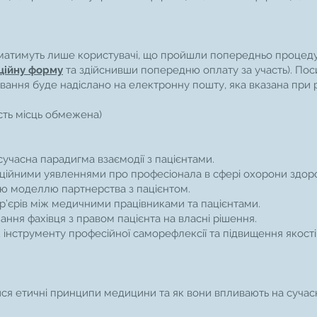
 матимуть лише користувачі, що пройшли попередньо процед
ційну форму
та здійснивши попередню оплату за участь). По
вання буде надіслано на електронну пошту, яка вказана при р
сть місць обмежена)
сучасна парадигма взаємодії з пацієнтами.
ційними уявленнями про професіонала в сфері охорони здоро
ою моделлю партнерства з пацієнтом.
’єрів між медичними працівниками та пацієнтами.
ання фахівця з правом пацієнта на власні рішення.
 інструменту професійної саморефлексії та підвищення якост
ися етичні принципи медицини та як вони впливають на сучас