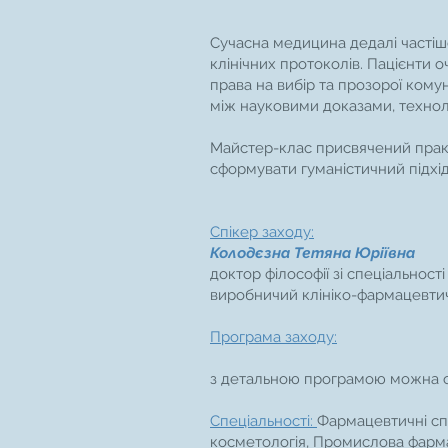
Сучасна медицина дедалі частіш
клінічних протоколів. Пацієнти о
права на вибір та прозорої кому
між науковими доказами, технол
Майстер-клас присвячений прак
сформувати гуманістичний підхід 
Спікер заходу:
Колодєзна Тетяна Юріївна
доктор філософії зі спеціальнос
виробничий клініко-фармацевтич
Програма заходу:
​з детальною програмою можна 
Cпеціальності:
Фармацевтичні сп
косметологія, Промислова фармац