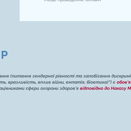
ПР
ння (питання гендерної рівності та запобігання дискримін
ь, вразливість, вплив війни, емпатія, біоетика)") є
обов'
ацівниками сфери охорони здоров'я
відповідно до Наказу 