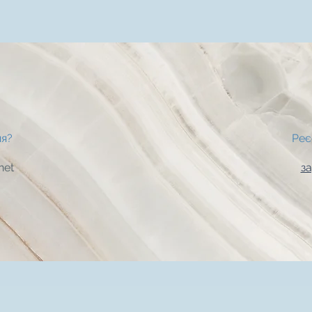
ня?
Реє
net
з