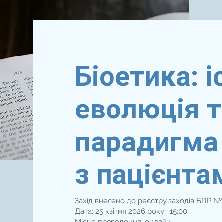
Біоетика: 
еволюція т
парадигма 
з пацієнта
Захід внесено до реєстру заходів БПР 
Дата: 25 квітня 2026 року 15:00
Місце проведення: онлайн